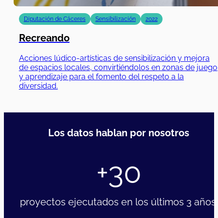
Recreando
Acciones lúdico-artísticas de sensibilización y mejora
de espacios locales, convirtiéndolos en zonas de juego
y aprendizaje para el fomento del respeto a la
diversidad.
01/05/2021
|
30/11/202
Diputación de Cáceres
Sensibilización
2021
SentArte