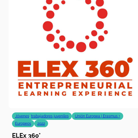
Jóvenes
,
trabajadores juveniles
Unión Europea | Erasmus +
Europeos
2022
ELEx 360°
Proyecto Erasmus Plus destinado a reforzar las
habilidades de los jóvenes en el ámbito del