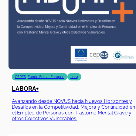
CEPES
,
Fondo Social Europeo
2024
LABORA+
Avanzando desde NOVUS hacia Nuevos Horizontes y
Desafíos en la Competitividad, Mejora y Continuidad en
el Empleo de Personas con Trastorno Mental Grave y
otros Colectivos Vulnerables.
01/09/2020
|
31/08/2023