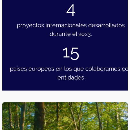
Acciones lúdico-artísticas de sensibilización y mejora
de espacios locales para el fomento del respeto a la
diversidad.
01/01/2023
|
31/12/202
Adultos
Europeos
2023
DIGISEM: Transformación Digital para la
Salud Mental
DIGISEM impulsa proyectos piloto que utilizan