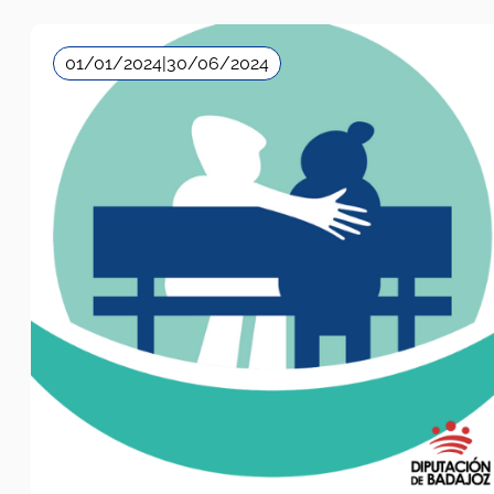
01/01/2024
|
30/06/2024
Diputación de Badajoz
Mayores
,
Salud Mental
,
Soledad no deseada
,
Voluntariado
2024