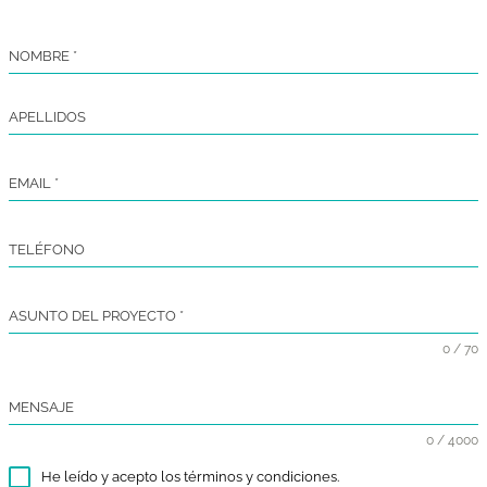
01/11/2021
|
29/02/202
Adultos
Unión Europea | Erasmus +
Europeos
2021
INFOCARE
Proyecto Erasmus Plus (Educación para Adultos)
dirigido a cuidadores informales y familiares de
personas con demencia.