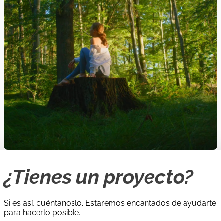
tecnologías avanzadas para optimizar los procesos de
atención y asistencia.
01/11/2021
|
30/04/202
Jóvenes
,
trabajadores juveniles
Unión Europea | Erasmus +
Europeos
2021
YOUTHMINDS
Proyecto Erasmus Plus para promover la salud mental
entre la población joven.