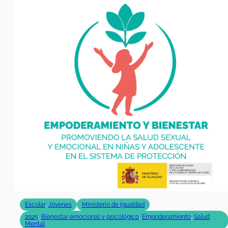
Escolar
,
Jóvenes
Ministerio de Igualdad
2025
,
Bienestar emocional y psicológico
,
Empoderamiento
,
Salud
Mental