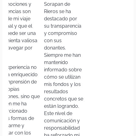
s emociones y
Sorapan de
periencias son
Rieros se ha
te de mi viaje
destacado por
rsonal y que el
su transparencia
te puede ser una
y compromiso
rramienta valiosa
con sus
ra navegar por
donantes.
as.
Siempre me han
mantenido
ta experiencia no
informado sobre
lo ha enriquecido
cómo se utilizan
 comprensión de
mis fondos y los
s propias
resultados
ociones, sino que
concretos que se
mbién me ha
están logrando.
oporcionado
Este nivel de
evas formas de
comunicación y
presarme y
responsabilidad
nectar con los
ha reforzado mi