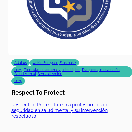
Adultos
Unión Europea | Erasmus +
2025
,
Bienestar emocional y psicológico
,
Europeos
,
Intervención
,
Salud Mental
,
Sensibilización
2025
Respect To Protect
Respect To Protect forma a profesionales de la
seguridad en salud mental y su intervención
respetuosa.