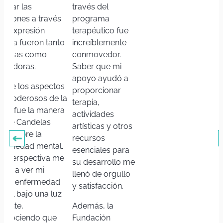
nejar las
través del
ociones a través
programa
 la expresión
terapéutico fue
ística fueron tanto
increíblemente
ácticas como
conmovedor.
piradoras.
Saber que mi
apoyo ayudó a
o de los aspectos
proporcionar
s poderosos de la
terapia,
arla fue la manera
actividades
 que Candelas
artísticas y otros
bló sobre la
recursos
fermedad mental.
esenciales para
ta perspectiva me
su desarrollo me
udó a ver mi
llenó de orgullo
opia enfermedad
y satisfacción.
ntal bajo una luz
erente,
Además, la
conociendo que
Fundación