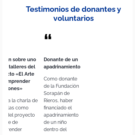
Testimonios de donantes y
voluntarios
“
“
inión sobre uno
Donante de un
los talleres del
apadrinamiento
oyecto «El Arte
Como donante
 Comprender
de la Fundación
ociones»
Sorapán de
stir a la charla de
Rieros, haber
ndelas como
financiado el
rte del proyecto
apadrinamiento
l Arte de
de un niño
mprender
dentro del