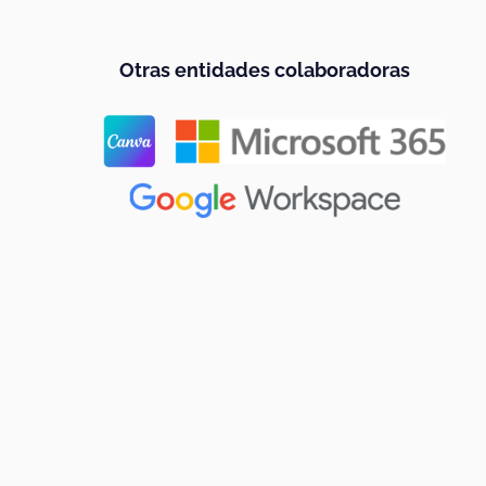
Otras entidades colaboradoras
Dónde puedes encontrarnos
BADAJOZ | Sede central
Ronda del Pilar, 5 - 2ª planta 06002 - Badajoz
|
+ 34 924 227 326
672 396 337