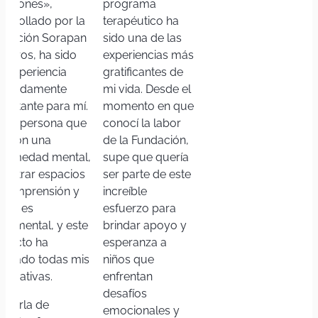
ociones»,
programa
sarrollado por la
terapéutico ha
ndación Sorapan
sido una de las
Rieros, ha sido
experiencias más
a experiencia
gratificantes de
ofundamente
mi vida. Desde el
pactante para mí.
momento en que
mo persona que
conocí la labor
ve con una
de la Fundación,
fermedad mental,
supe que quería
contrar espacios
ser parte de este
 comprensión y
increíble
oyo es
esfuerzo para
ndamental, y este
brindar apoyo y
oyecto ha
esperanza a
perado todas mis
niños que
pectativas.
enfrentan
desafíos
 charla de
emocionales y