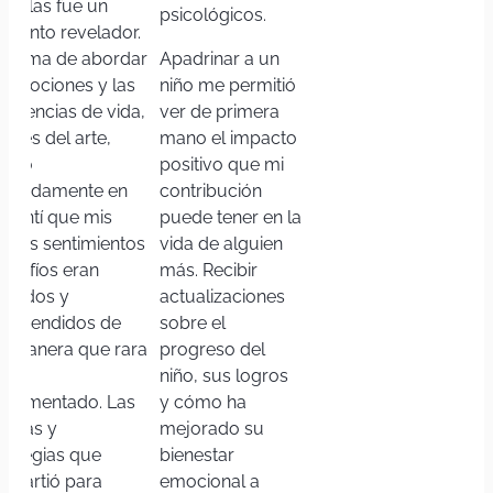
ndelas fue un
psicológicos.
mento revelador.
 forma de abordar
Apadrinar a un
s emociones y las
niño me permitió
eriencias de vida,
ver de primera
ravés del arte,
mano el impacto
sonó
positivo que mi
ofundamente en
contribución
 Sentí que mis
puede tener en la
opios sentimientos
vida de alguien
desafíos eran
más. Recibir
lidados y
actualizaciones
mprendidos de
sobre el
a manera que rara
progreso del
z he
niño, sus logros
perimentado. Las
y cómo ha
cnicas y
mejorado su
trategias que
bienestar
mpartió para
emocional a