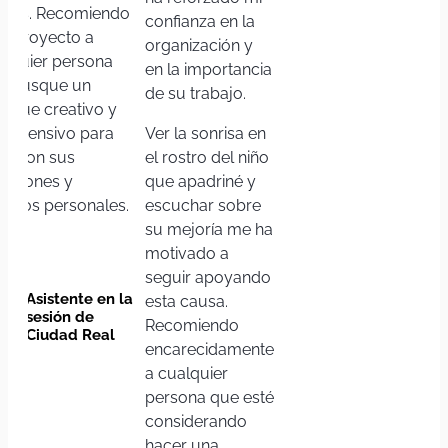
más. Recomiendo
confianza en la
te proyecto a
organización y
alquier persona
en la importancia
e busque un
de su trabajo.
foque creativo y
mprensivo para
Ver la sonrisa en
iar con sus
el rostro del niño
ociones y
que apadriné y
safíos personales.
escuchar sobre
su mejoría me ha
motivado a
seguir apoyando
Asistente en la
esta causa.
sesión de
Recomiendo
Ciudad Real
encarecidamente
a cualquier
persona que esté
considerando
hacer una