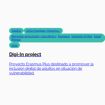
Adultos
Unión Europea | Erasmus +
Bienestar emocional y psicológico
,
Europeos
,
Inclusión Digital
,
Salud
Mental
2024
Digi-In project
Proyecto Erasmus Plus destinado a promover la