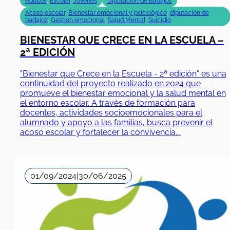
Adultos
,
Escolar
,
Jóvenes
Diputación de Badajoz
Acoso escolar
,
Bienestar emocional y psicológico
,
diputacion de
badajoz
,
Gestion emocional
,
Salud Mental
,
Suicidio
BIENESTAR QUE CRECE EN LA ESCUELA –
2ª EDICIÓN
"Bienestar que Crece en la Escuela - 2ª edición" es una
continuidad del proyecto realizado en 2024 que
promueve el bienestar emocional y la salud mental en
el entorno escolar. A través de formación para
docentes, actividades socioemocionales para el
alumnado y apoyo a las familias, busca prevenir el
acoso escolar y fortalecer la convivencia.…
01/09/2024
|
30/06/2025