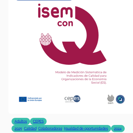
Adultos
CEPES
2025
,
Calidad
,
Colaboradoras
,
Igualdad de oportunidades
2024