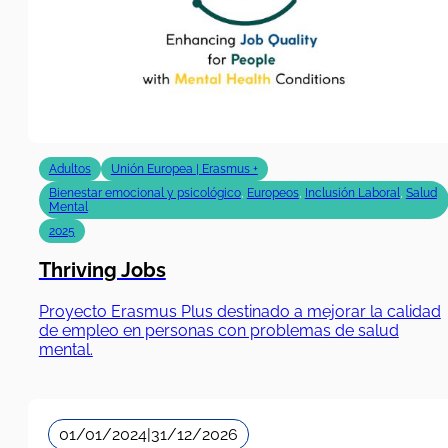
Adultos
Unión Europea | Erasmus +
Bienestar emocional y psicológico
,
Europeos
,
Inclusión Laboral
,
Salud
Mental
2025
Thriving Jobs
Proyecto Erasmus Plus destinado a mejorar la calidad
de empleo en personas con problemas de salud
mental.
01/01/2024
|
31/12/2026