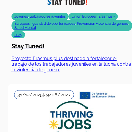
Jóvenes
,
trabajadores juveniles
Unión Europea | Erasmus +
Europeos
,
Igualdad de oportunidades
,
Prevención violencia de género
,
Salud Mental
2025
Stay Tuned!
Proyecto Erasmus plus destinado a fortalecer el
trabajo de los trabajadores juveniles en la lucha contra
la violencia de género.
31/12/2025
|
29/06/2027