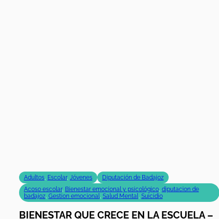
2025
,
Badajoz
,
conciliación
,
riesgo de exclusión social
,
Salud Mental