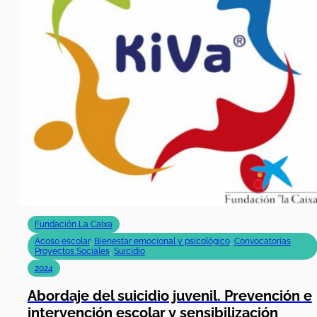
Fundación La Caixa
Acoso escolar
,
Bienestar emocional y psicológico
,
Convocatorias
Proyectos Sociales
,
Suicidio
2024
Abordaje del suicidio juvenil. Prevención e
intervención escolar y sensibilización