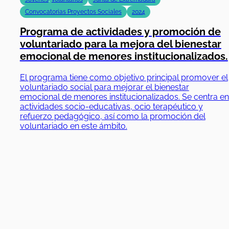
Adultos
,
Escolar
,
Jóvenes
Diputación de Badajoz
Acoso escolar
,
Bienestar emocional y psicológico
,
diputacion de
badajoz
,
Gestion emocional
,
Salud Mental
,
Suicidio
BIENESTAR QUE CRECE EN LA ESCUELA –
2ª EDICIÓN
"Bienestar que Crece en la Escuela - 2ª edición" es una
continuidad del proyecto realizado en 2024 que
promueve el bienestar emocional y la salud mental en
el entorno escolar. A través de formación para
docentes, actividades socioemocionales para el
alumnado y apoyo a las familias, busca prevenir el