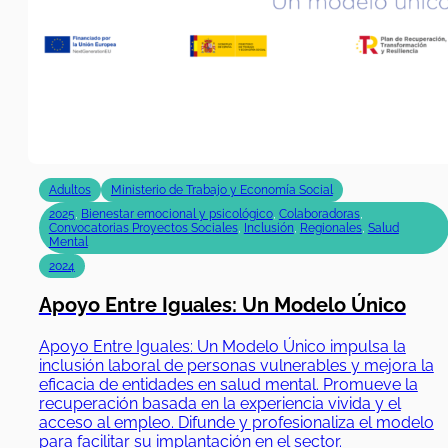
Adultos
Ministerio de Trabajo y Economía Social
2025
,
Bienestar emocional y psicológico
,
Colaboradoras
,
Convocatorias Proyectos Sociales
,
Inclusión
,
Regionales
,
Salud
Mental
2024
Apoyo Entre Iguales: Un Modelo Único
Apoyo Entre Iguales: Un Modelo Único impulsa la
inclusión laboral de personas vulnerables y mejora la
eficacia de entidades en salud mental. Promueve la
recuperación basada en la experiencia vivida y el
acceso al empleo. Difunde y profesionaliza el modelo
para facilitar su implantación en el sector.