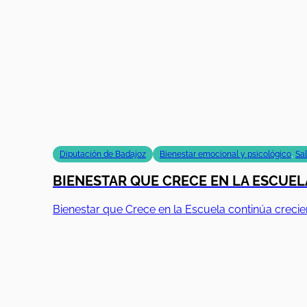
Diputación de Badajoz
Bienestar emocional y psicológico
,
Sa
BIENESTAR QUE CRECE EN LA ESCUELA
Bienestar que Crece en la Escuela continúa creci