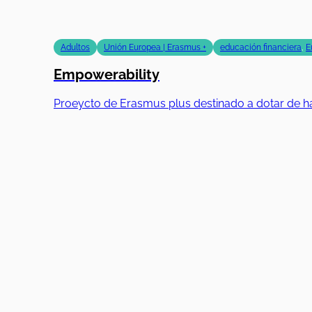
Adultos
Unión Europea | Erasmus +
educación financiera
,
E
Empowerability
Proeycto de Erasmus plus destinado a dotar de ha