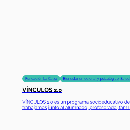
Fundación La Caixa
Bienestar emocional y psicológico
,
Salud
VÍNCULOS 2.0
VÍNCULOS 2.0 es un programa socioeducativo de Fu
trabajamos junto al alumnado, profesorado, famili