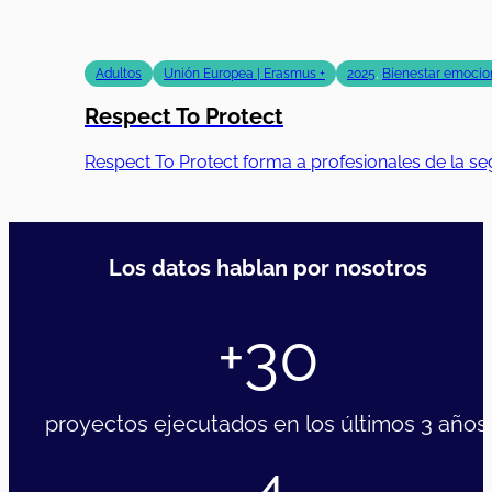
Adultos
Unión Europea | Erasmus +
2025
,
Bienestar emocion
Respect To Protect
Respect To Protect forma a profesionales de la se
Los datos hablan por nosotros
+30
proyectos ejecutados en los últimos 3 años.
4