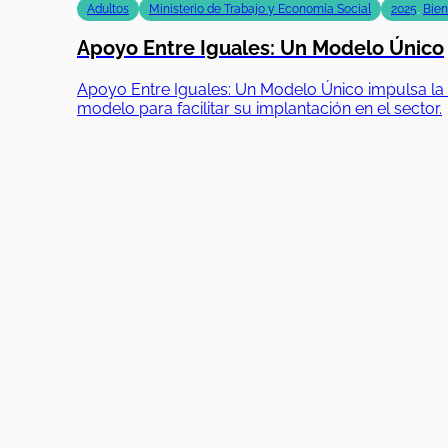
Adultos
Ministerio de Trabajo y Economía Social
2025
,
Bien
Apoyo Entre Iguales: Un Modelo Único
Apoyo Entre Iguales: Un Modelo Único impulsa la i
modelo para facilitar su implantación en el sector.