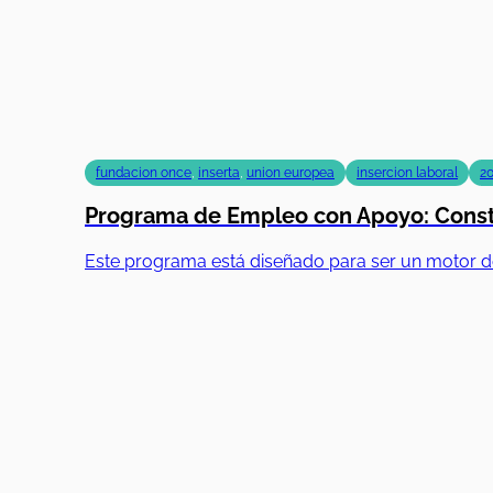
fundacion once
,
inserta
,
union europea
insercion laboral
2
Programa de Empleo con Apoyo: Constr
Este programa está diseñado para ser un motor d