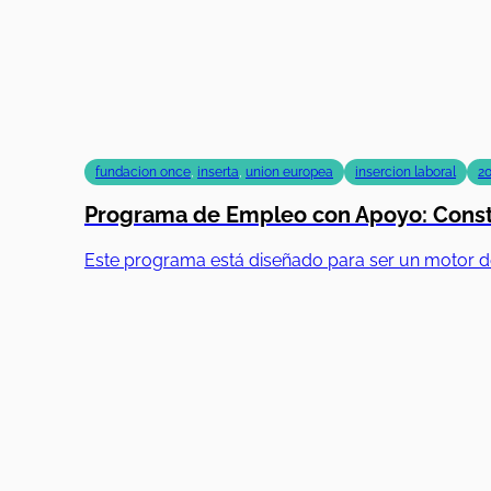
fundacion once
,
inserta
,
union europea
insercion laboral
2
Programa de Empleo con Apoyo: Constr
Este programa está diseñado para ser un motor d