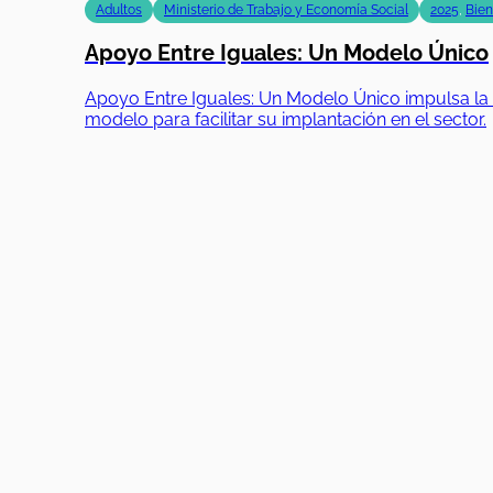
Adultos
Ministerio de Trabajo y Economía Social
2025
,
Bien
Apoyo Entre Iguales: Un Modelo Único
Apoyo Entre Iguales: Un Modelo Único impulsa la i
modelo para facilitar su implantación en el sector.