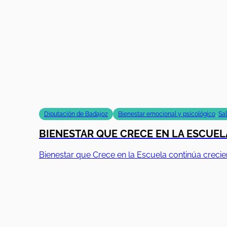
Diputación de Badajoz
Bienestar emocional y psicológico
,
Sa
BIENESTAR QUE CRECE EN LA ESCUELA
Bienestar que Crece en la Escuela continúa creci