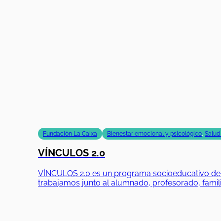
Fundación La Caixa
Bienestar emocional y psicológico
,
Salud
VÍNCULOS 2.0
VÍNCULOS 2.0 es un programa socioeducativo de Fu
trabajamos junto al alumnado, profesorado, famili