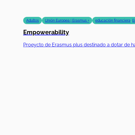
Adultos
Unión Europea | Erasmus +
educación financiera
,
E
Empowerability
Proeycto de Erasmus plus destinado a dotar de ha