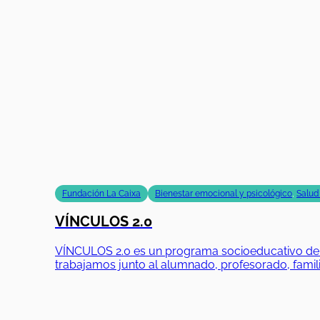
Fundación La Caixa
Bienestar emocional y psicológico
,
Salud
VÍNCULOS 2.0
VÍNCULOS 2.0 es un programa socioeducativo de Fu
trabajamos junto al alumnado, profesorado, famili