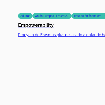
Adultos
Unión Europea | Erasmus +
educación financiera
,
E
Empowerability
Proeycto de Erasmus plus destinado a dotar de ha