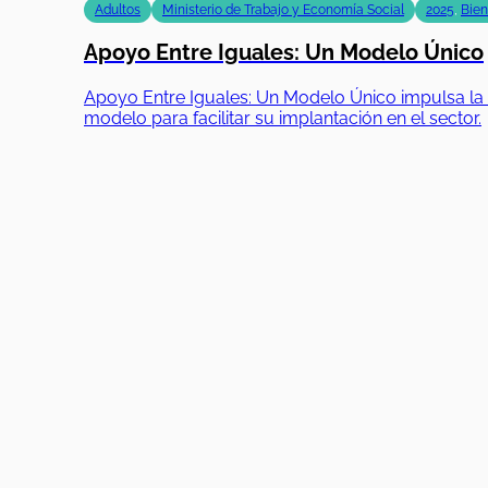
Adultos
Ministerio de Trabajo y Economía Social
2025
,
Bien
Apoyo Entre Iguales: Un Modelo Único
Apoyo Entre Iguales: Un Modelo Único impulsa la i
modelo para facilitar su implantación en el sector.