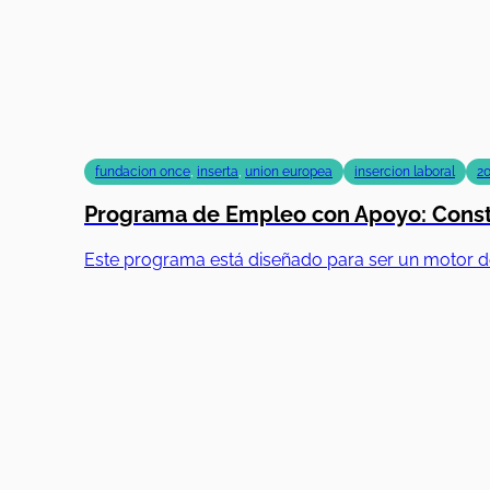
fundacion once
,
inserta
,
union europea
insercion laboral
2
Programa de Empleo con Apoyo: Constr
Este programa está diseñado para ser un motor d