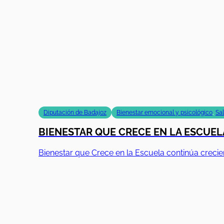
Diputación de Badajoz
Bienestar emocional y psicológico
,
Sa
BIENESTAR QUE CRECE EN LA ESCUELA
Bienestar que Crece en la Escuela continúa creci