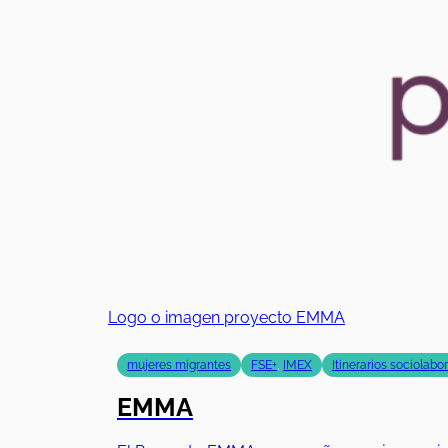
Logo o imagen proyecto EMMA
mujeres migrantes
FSE+
,
IMEX
Itinerarios sociolabo
EMMA