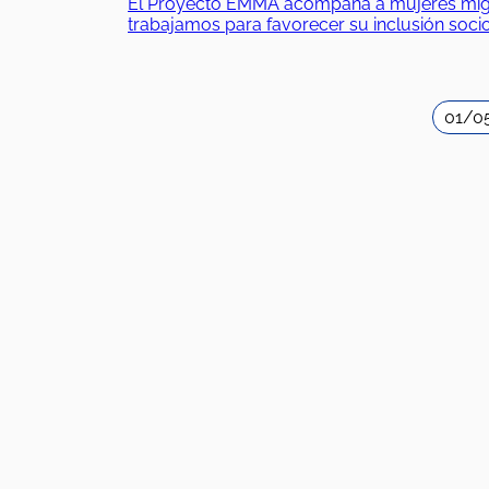
El Proyecto EMMA acompaña a mujeres migrant
trabajamos para favorecer su inclusión soc
01/0