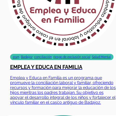
2025
,
Badajoz
,
conciliación
,
riesgo de exclusión social
,
Salud Mental
EMPLEA Y EDUCA EN FAMILIA
Emplea y Educa en Familia es un programa que
promueve la conciliación laboral y familiar, ofreciendo
recursos y formación para mejorar la educación de los
hijos mientras los padres trabajan. Su objetivo es
apoyar el desarrollo integral de los niños y fortalecer el
vínculo familiar en el casco antiguo de Badajoz.