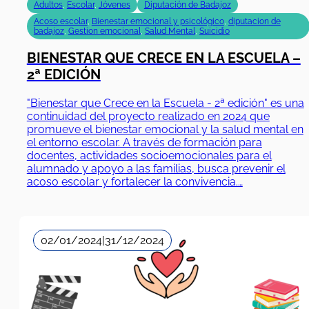
Adultos
,
Escolar
,
Jóvenes
Diputación de Badajoz
Acoso escolar
,
Bienestar emocional y psicológico
,
diputacion de
badajoz
,
Gestion emocional
,
Salud Mental
,
Suicidio
BIENESTAR QUE CRECE EN LA ESCUELA –
2ª EDICIÓN
"Bienestar que Crece en la Escuela - 2ª edición" es una
continuidad del proyecto realizado en 2024 que
promueve el bienestar emocional y la salud mental en
el entorno escolar. A través de formación para
docentes, actividades socioemocionales para el
alumnado y apoyo a las familias, busca prevenir el
acoso escolar y fortalecer la convivencia.…
02/01/2024
|
31/12/2024