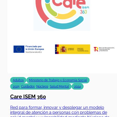
Adultos
Ministerio de Trabajo y Economía Social
2025
,
Cuidados
,
Núcleos
,
Salud Mental
2024
Care ISEM 360
Red para formar, innovar y desplegar un modelo
integral de atención a personas con problemas de