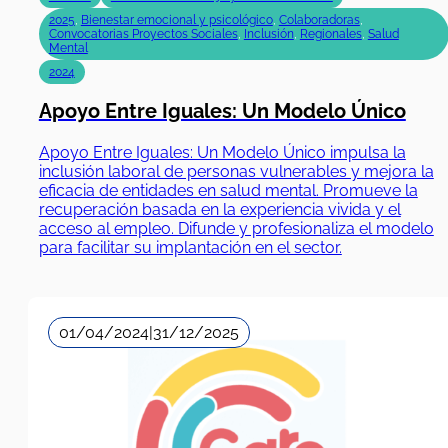
2025
,
Bienestar emocional y psicológico
,
Colaboradoras
,
Convocatorias Proyectos Sociales
,
Inclusión
,
Regionales
,
Salud
Mental
2024
Apoyo Entre Iguales: Un Modelo Único
Apoyo Entre Iguales: Un Modelo Único impulsa la
inclusión laboral de personas vulnerables y mejora la
eficacia de entidades en salud mental. Promueve la
recuperación basada en la experiencia vivida y el
acceso al empleo. Difunde y profesionaliza el modelo
para facilitar su implantación en el sector.
01/04/2024
|
31/12/2025