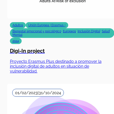
Adultos
Unión Europea | Erasmus +
Bienestar emocional y psicológico
,
Europeos
,
Inclusión Digital
,
Salud
Mental
2024
Digi-In project
Proyecto Erasmus Plus destinado a promover la
inclusión digital de adultos en situación de
vulnerabilidad.
01/02/2023
|
31/10/2024