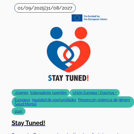
01/09/2025
|
31/08/2027
Jóvenes
,
trabajadores juveniles
Unión Europea | Erasmus +
Europeos
,
Igualdad de oportunidades
,
Prevención violencia de género
,
Salud Mental
2025
Stay Tuned!