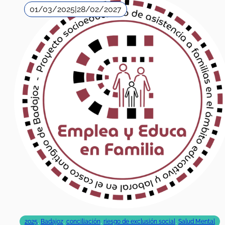
01/03/2025
|
28/02/2027
2025
,
Badajoz
,
conciliación
,
riesgo de exclusión social
,
Salud Mental