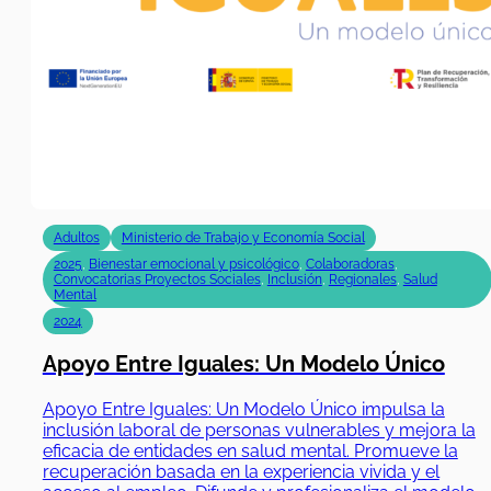
Adultos
Ministerio de Trabajo y Economía Social
2025
,
Bienestar emocional y psicológico
,
Colaboradoras
,
Convocatorias Proyectos Sociales
,
Inclusión
,
Regionales
,
Salud
Mental
2024
Apoyo Entre Iguales: Un Modelo Único
Apoyo Entre Iguales: Un Modelo Único impulsa la
inclusión laboral de personas vulnerables y mejora la
eficacia de entidades en salud mental. Promueve la
recuperación basada en la experiencia vivida y el