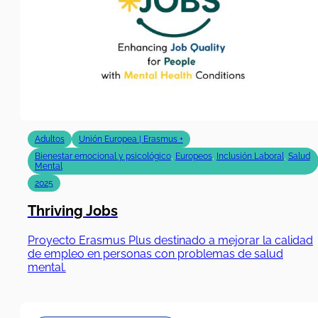
Adultos
Unión Europea | Erasmus +
Bienestar emocional y psicológico
,
Europeos
,
Inclusión Laboral
,
Salud
Mental
2025
Thriving Jobs
Proyecto Erasmus Plus destinado a mejorar la calidad
de empleo en personas con problemas de salud
mental.