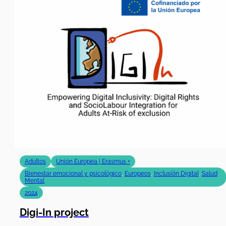
Adultos
Unión Europea | Erasmus +
Bienestar emocional y psicológico
,
Europeos
,
Inclusión Digital
,
Salud
Mental
2024
Digi-In project