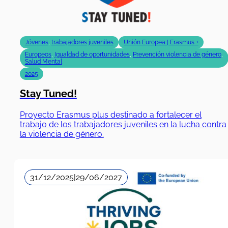
Jóvenes
,
trabajadores juveniles
Unión Europea | Erasmus +
Europeos
,
Igualdad de oportunidades
,
Prevención violencia de género
,
Salud Mental
2025
Stay Tuned!
Proyecto Erasmus plus destinado a fortalecer el
trabajo de los trabajadores juveniles en la lucha contra
la violencia de género.
31/12/2025
|
29/06/2027