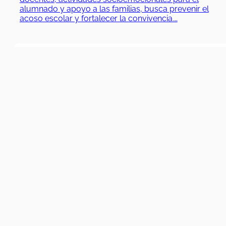
alumnado y apoyo a las familias, busca prevenir el
acoso escolar y fortalecer la convivencia.…
02/01/2024
|
31/12/2024