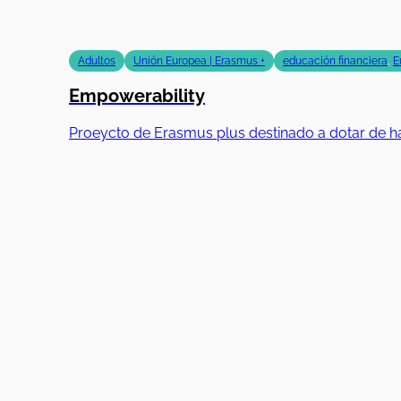
Adultos
Unión Europea | Erasmus +
educación financiera
,
E
Empowerability
Proeycto de Erasmus plus destinado a dotar de ha