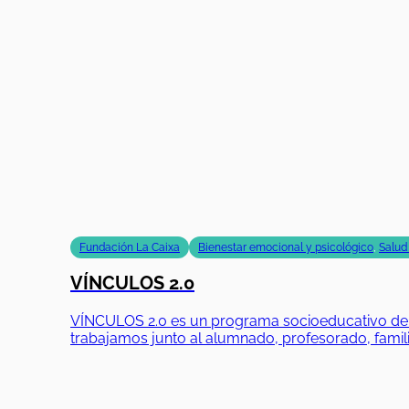
Fundación La Caixa
Bienestar emocional y psicológico
,
Salud
VÍNCULOS 2.0
VÍNCULOS 2.0 es un programa socioeducativo de Fu
trabajamos junto al alumnado, profesorado, famili