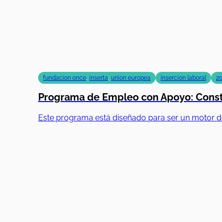
fundacion once
,
inserta
,
union europea
insercion laboral
2
Programa de Empleo con Apoyo: Constr
Este programa está diseñado para ser un motor d