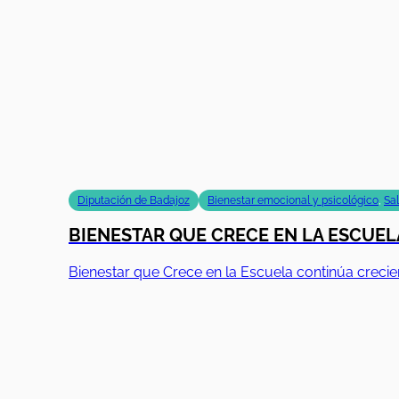
Diputación de Badajoz
Bienestar emocional y psicológico
,
Sa
BIENESTAR QUE CRECE EN LA ESCUELA
Bienestar que Crece en la Escuela continúa creci