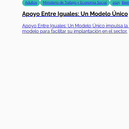
Adultos
Ministerio de Trabajo y Economía Social
2025
,
Bien
Apoyo Entre Iguales: Un Modelo Único
Apoyo Entre Iguales: Un Modelo Único impulsa la i
modelo para facilitar su implantación en el sector.