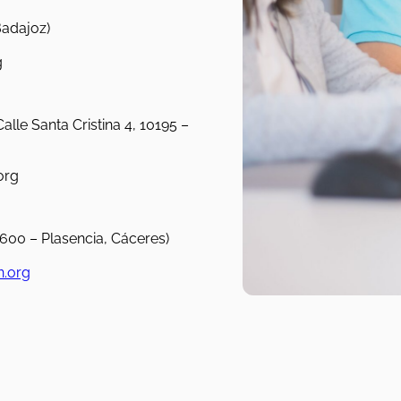
Badajoz)
g
lle Santa Cristina 4, 10195 –
org
0600 – Plasencia, Cáceres)
n.org