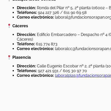
Dirección:
Ronda del Pilar nº 5, 2ª planta (06002 – 
Teléfonos:
924 227 326 / 611 90 69 58
Correo electrónico:
laboral@fundacionsorapan.or
Cáceres
Dirección:
Edificio Embarcadero – Despacho nº 4 (Ca
Cáceres)
Teléfono:
615 774 873
Correo electrónico:
laboralcc@fundacionsorapan.
Plasencia
Dirección:
Calle Eugenio Escobar nº 2, 2ª planta (1
Teléfonos:
927 421 931 / 605 30 97 70
Correo electrónico:
laboralplas@fundacionsorapa