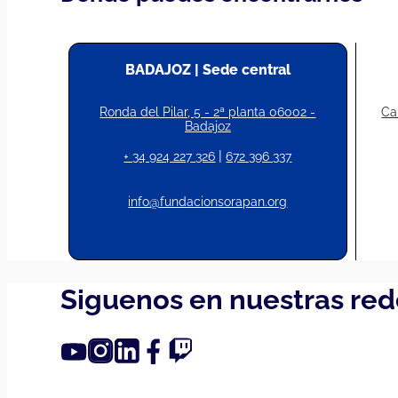
BADAJOZ | Sede central
Ronda del Pilar, 5 - 2ª planta 06002 -
Ca
Badajoz
|
+ 34 924 227 326
672 396 337
info@fundacionsorapan.org
Siguenos en nuestras red