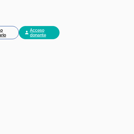
lo
Acceso
ario
donante