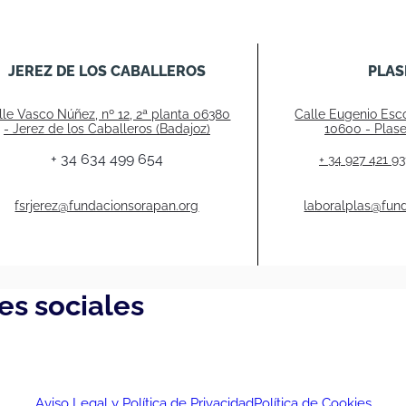
JEREZ DE LOS CABALLEROS
PLAS
lle Vasco Núñez, nº 12, 2ª planta 06380
Calle Eugenio Esco
- Jerez de los Caballeros (Badajoz)
10600 - Plase
+ 34 634 499 654
+ 34 927 421 93
fsrjerez@fundacionsorapan.org
laboralplas@fun
es sociales
Aviso Legal y Política de Privacidad
Política de Cookies