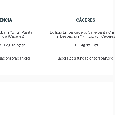
ENCIA
CÁCERES
bar, nº2 - 2ª Planta
Edificio Embarcadero. Calle Santa Crist
ncia (Cáceres)
4, Despacho nº 4 - 10195 - Cácere
1 | 605 30 97 70
+34 615 774 873
dacionsorapan.org
laboralcc@fundacionsorapan.org