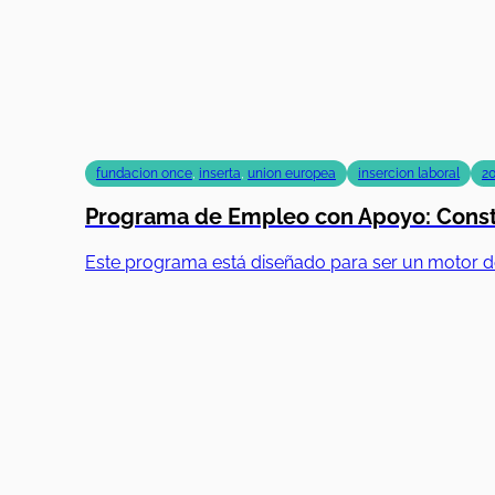
fundacion once
,
inserta
,
union europea
insercion laboral
2
Programa de Empleo con Apoyo: Constr
Este programa está diseñado para ser un motor d