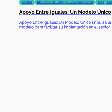
Adultos
Ministerio de Trabajo y Economía Social
2025
,
Bien
Apoyo Entre Iguales: Un Modelo Único
Apoyo Entre Iguales: Un Modelo Único impulsa la i
modelo para facilitar su implantación en el sector.