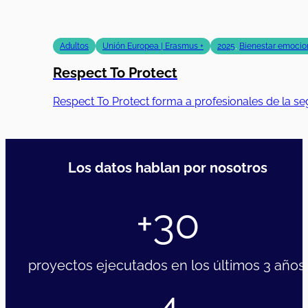
Adultos
Unión Europea | Erasmus +
2025
,
Bienestar emocion
Respect To Protect
Respect To Protect forma a profesionales de la se
Los datos hablan por nosotros
+30
proyectos ejecutados en los últimos 3 años.
4