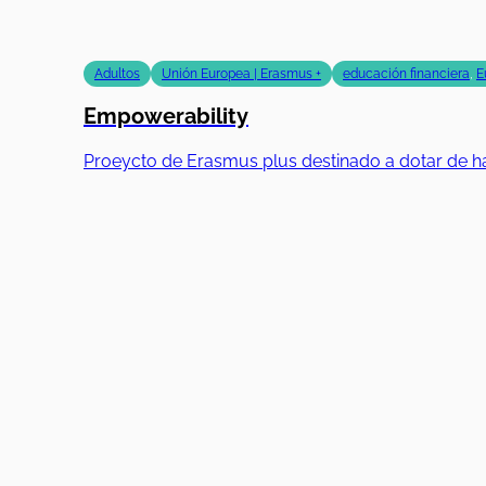
Adultos
Unión Europea | Erasmus +
educación financiera
,
E
Empowerability
Proeycto de Erasmus plus destinado a dotar de ha