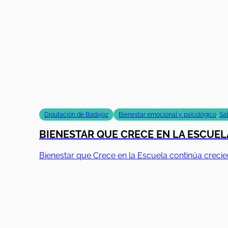
Diputación de Badajoz
Bienestar emocional y psicológico
,
Sa
BIENESTAR QUE CRECE EN LA ESCUELA
Bienestar que Crece en la Escuela continúa creci