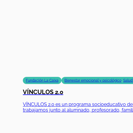
Fundación La Caixa
Bienestar emocional y psicológico
,
Salud
VÍNCULOS 2.0
VÍNCULOS 2.0 es un programa socioeducativo de Fu
trabajamos junto al alumnado, profesorado, famili