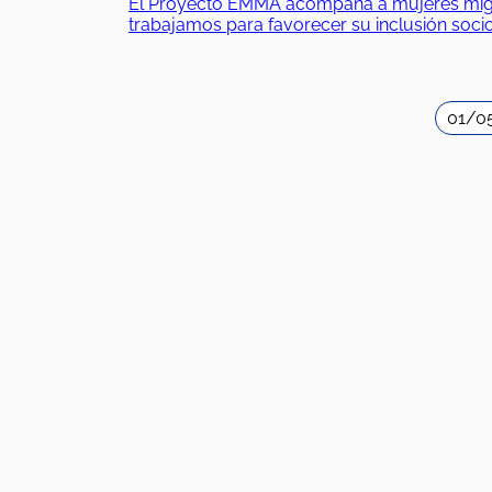
El Proyecto EMMA acompaña a mujeres migrant
trabajamos para favorecer su inclusión soc
01/0