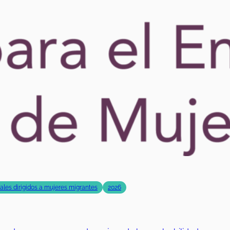
rales dirigidos a mujeres migrantes
2026