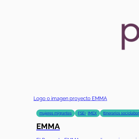
Logo o imagen proyecto EMMA
mujeres migrantes
FSE+
,
IMEX
Itinerarios sociolabo
EMMA