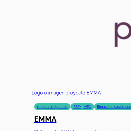
Logo o imagen proyecto EMMA
mujeres migrantes
FSE+
,
IMEX
Itinerarios sociolabo
EMMA