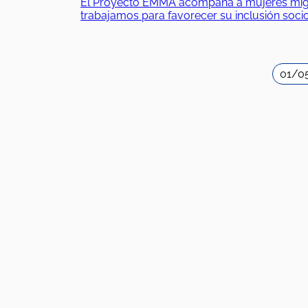
El Proyecto EMMA acompaña a mujeres migrant
trabajamos para favorecer su inclusión soc
01/0