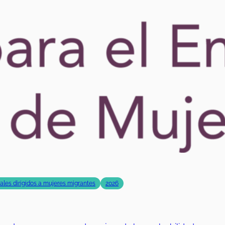
rales dirigidos a mujeres migrantes
2026