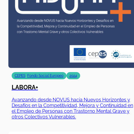
CEPES
,
Fondo Social Europeo
2024
LABORA+
Avanzando desde NOVUS hacia Nuevos Horizontes y
Desafíos en la Competitividad, Mejora y Continuidad en
el Empleo de Personas con Trastorno Mental Grave y
otros Colectivos Vulnerables.
01/09/2020
|
31/08/2023