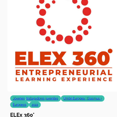
Jóvenes
,
trabajadores juveniles
Unión Europea | Erasmus +
Europeos
2022
ELEx 360°
Proyecto Erasmus Plus destinado a reforzar las
habilidades de los jóvenes en el ámbito del