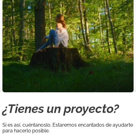
tecnologías avanzadas para optimizar los procesos de
atención y asistencia.
01/11/2021
|
30/04/202
Jóvenes
,
trabajadores juveniles
Unión Europea | Erasmus +
Europeos
2021
YOUTHMINDS
Proyecto Erasmus Plus para promover la salud mental
entre la población joven.