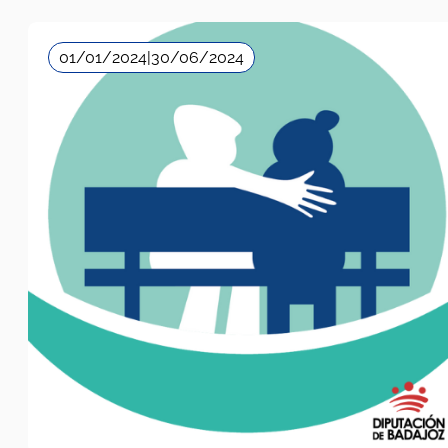
01/01/2024
|
30/06/2024
Diputación de Badajoz
Mayores
,
Salud Mental
,
Soledad no deseada
,
Voluntariado
2024