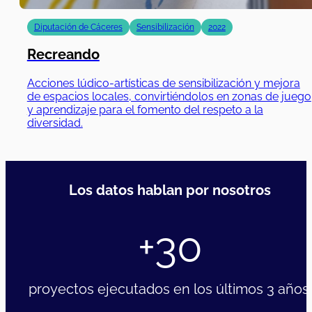
Recreando
Acciones lúdico-artísticas de sensibilización y mejora
de espacios locales, convirtiéndolos en zonas de juego
y aprendizaje para el fomento del respeto a la
diversidad.
01/05/2021
|
30/11/202
Diputación de Cáceres
Sensibilización
2021
SentArte