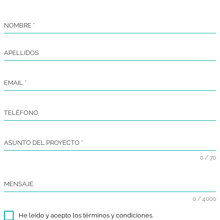
01/11/2021
|
29/02/202
Adultos
Unión Europea | Erasmus +
Europeos
2021
INFOCARE
Proyecto Erasmus Plus (Educación para Adultos)
dirigido a cuidadores informales y familiares de
personas con demencia.