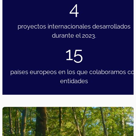
Acciones lúdico-artísticas de sensibilización y mejora
de espacios locales para el fomento del respeto a la
diversidad.
01/01/2023
|
31/12/202
Adultos
Europeos
2023
DIGISEM: Transformación Digital para la
Salud Mental
DIGISEM impulsa proyectos piloto que utilizan