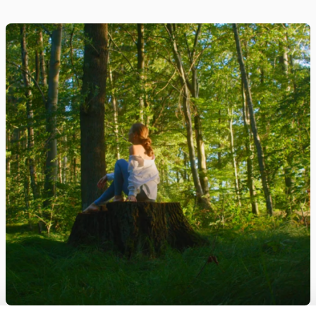
Adultos
Unión Europea | Erasmus +
Bienestar emocional y 
Thriving Jobs
Proyecto Erasmus Plus destinado a mejorar la ca