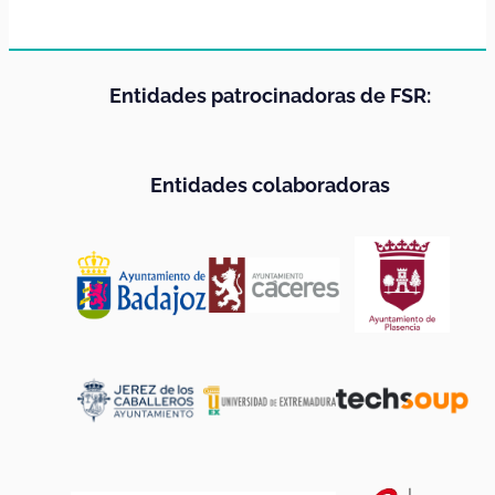
Adultos
Unión Europea | Erasmus +
2025
,
Bienestar emocion
Respect To Protect
Respect To Protect forma a profesionales de la se
Los datos hablan por nosotros
+30
proyectos ejecutados en los últimos 3 años.
4