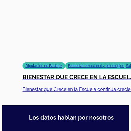
Diputación de Badajoz
Bienestar emocional y psicológico
,
Sa
BIENESTAR QUE CRECE EN LA ESCUELA
Bienestar que Crece en la Escuela continúa creci