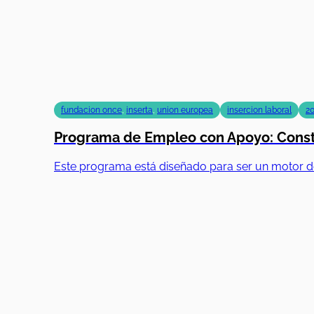
fundacion once
,
inserta
,
union europea
insercion laboral
2
Programa de Empleo con Apoyo: Constr
Este programa está diseñado para ser un motor d