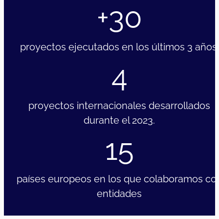
Jóvenes
,
trabajadores juveniles
Unión Europea | Erasmus +
Stay Tuned!
Proyecto Erasmus plus destinado a fortalecer el tr