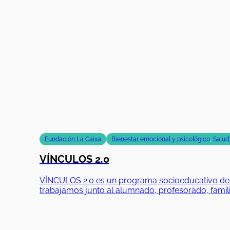
Fundación La Caixa
Bienestar emocional y psicológico
,
Salud
VÍNCULOS 2.0
VÍNCULOS 2.0 es un programa socioeducativo de Fu
trabajamos junto al alumnado, profesorado, famili