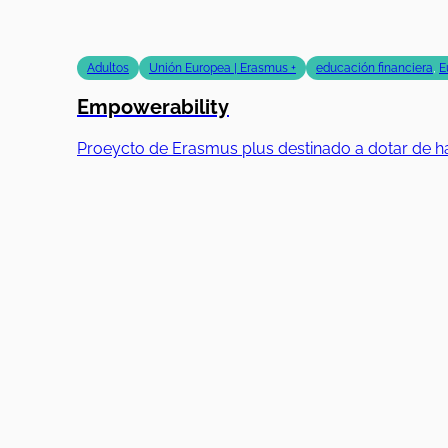
Adultos
Unión Europea | Erasmus +
educación financiera
,
E
Empowerability
Proeycto de Erasmus plus destinado a dotar de ha