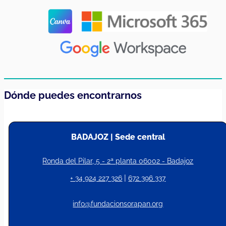
¿Tienes un proyecto?
Si es así, cuéntanoslo. Estaremos encantados de ayudarte
para hacerlo posible.