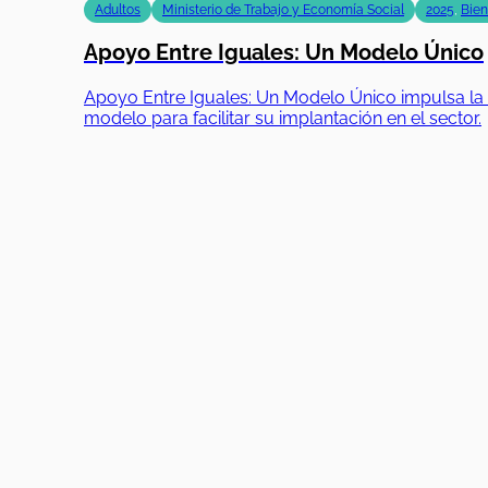
Adultos
Ministerio de Trabajo y Economía Social
2025
,
Bien
Apoyo Entre Iguales: Un Modelo Único
Apoyo Entre Iguales: Un Modelo Único impulsa la i
modelo para facilitar su implantación en el sector.