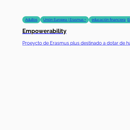
Adultos
Unión Europea | Erasmus +
educación financiera
,
E
Empowerability
Proeycto de Erasmus plus destinado a dotar de ha