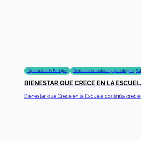
Diputación de Badajoz
Bienestar emocional y psicológico
,
Sa
BIENESTAR QUE CRECE EN LA ESCUELA
Bienestar que Crece en la Escuela continúa creci