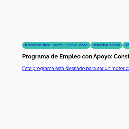
fundacion once
,
inserta
,
union europea
insercion laboral
2
Programa de Empleo con Apoyo: Constr
Este programa está diseñado para ser un motor d