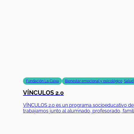
Fundación La Caixa
Bienestar emocional y psicológico
,
Salud
VÍNCULOS 2.0
VÍNCULOS 2.0 es un programa socioeducativo de Fu
trabajamos junto al alumnado, profesorado, famili