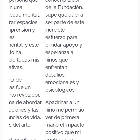
ve con una
de la Fundación,
fermedad mental,
supe que quería
contrar espacios
ser parte de este
 comprensión y
increíble
oyo es
esfuerzo para
ndamental, y este
brindar apoyo y
oyecto ha
esperanza a
perado todas mis
niños que
pectativas.
enfrentan
desafíos
 charla de
emocionales y
ndelas fue un
psicológicos.
mento revelador.
 forma de abordar
Apadrinar a un
s emociones y las
niño me permitió
eriencias de vida,
ver de primera
ravés del arte,
mano el impacto
sonó
positivo que mi
ofundamente en
contribución