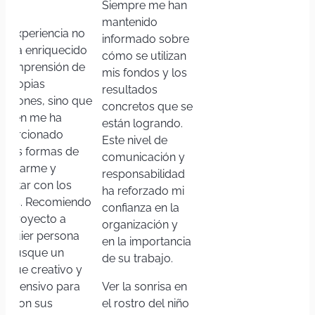
as.
Siempre me han
mantenido
ta experiencia no
informado sobre
lo ha enriquecido
cómo se utilizan
 comprensión de
mis fondos y los
s propias
resultados
ociones, sino que
concretos que se
mbién me ha
están logrando.
oporcionado
Este nivel de
evas formas de
comunicación y
presarme y
responsabilidad
nectar con los
ha reforzado mi
más. Recomiendo
confianza en la
te proyecto a
organización y
alquier persona
en la importancia
e busque un
de su trabajo.
foque creativo y
mprensivo para
Ver la sonrisa en
iar con sus
el rostro del niño