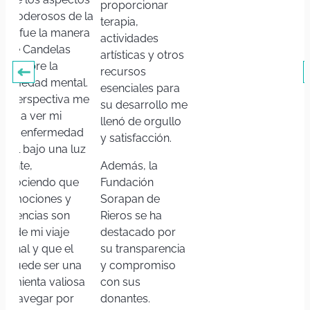
proporcionar
s poderosos de la
terapia,
arla fue la manera
actividades
 que Candelas
artísticas y otros
bló sobre la
recursos
fermedad mental.
esenciales para
ta perspectiva me
su desarrollo me
udó a ver mi
llenó de orgullo
opia enfermedad
y satisfacción.
ntal bajo una luz
erente,
Además, la
conociendo que
Fundación
s emociones y
Sorapan de
periencias son
Rieros se ha
te de mi viaje
destacado por
rsonal y que el
su transparencia
te puede ser una
y compromiso
rramienta valiosa
con sus
ra navegar por
donantes.