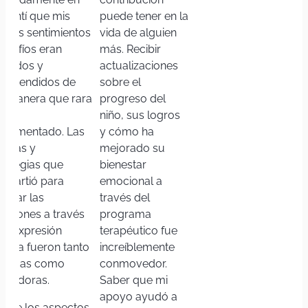
 Sentí que mis
puede tener en la
opios sentimientos
vida de alguien
desafíos eran
más. Recibir
lidados y
actualizaciones
mprendidos de
sobre el
a manera que rara
progreso del
z he
niño, sus logros
perimentado. Las
y cómo ha
cnicas y
mejorado su
trategias que
bienestar
mpartió para
emocional a
nejar las
través del
ociones a través
programa
 la expresión
terapéutico fue
ística fueron tanto
increíblemente
ácticas como
conmovedor.
piradoras.
Saber que mi
apoyo ayudó a
o de los aspectos