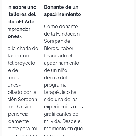
inión sobre uno
Donante de un
los talleres del
apadrinamiento
oyecto «El Arte
Como donante
 Comprender
de la Fundación
ociones»
Sorapán de
stir a la charla de
Rieros, haber
ndelas como
financiado el
rte del proyecto
apadrinamiento
l Arte de
de un niño
mprender
dentro del
ociones»,
programa
sarrollado por la
terapéutico ha
ndación Sorapan
sido una de las
Rieros, ha sido
experiencias más
a experiencia
gratificantes de
ofundamente
mi vida. Desde el
pactante para mí.
momento en que
mo persona que
conocí la labor