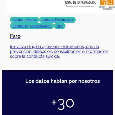
Adultos
,
Jóvenes
Junta de Extremadura
Regionales
,
Sensibilizacion
2022
Faro
Iniciativa dirigida a jóvenes extremeños, para la
prevención, detección, sensibilización e información
sobre la conducta suicida.
Los datos hablan por nosotros
+30