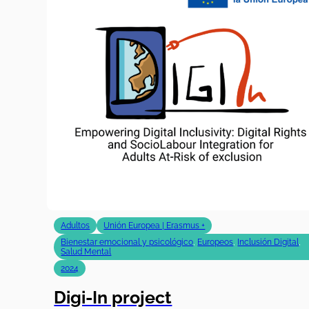
Adultos
Unión Europea | Erasmus +
Bienestar emocional y psicológico
,
Europeos
,
Inclusión Digital
,
Salud Mental
2024
Digi-In project