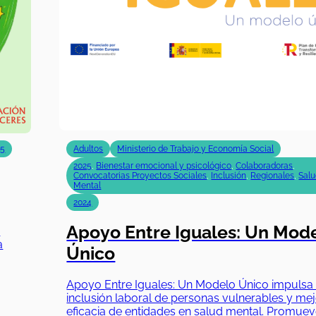
25
Adultos
Ministerio de Trabajo y Economía Social
2025
,
Bienestar emocional y psicológico
,
Colaboradoras
,
Convocatorias Proyectos Sociales
,
Inclusión
,
Regionales
,
Sal
Mental
2024
Apoyo Entre Iguales: Un Mod
y
a
Único
Apoyo Entre Iguales: Un Modelo Único impulsa 
inclusión laboral de personas vulnerables y mej
eficacia de entidades en salud mental. Promuev