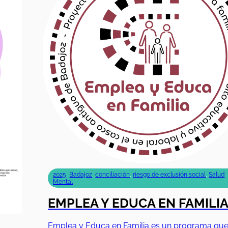
2025
,
Badajoz
,
conciliación
,
riesgo de exclusión social
,
Salud
Mental
EMPLEA Y EDUCA EN FAMILI
Emplea y Educa en Familia es un programa qu