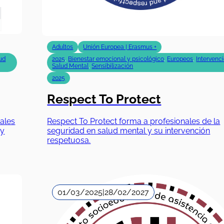
Adultos
Unión Europea | Erasmus +
ud
2025
,
Bienestar emocional y psicológico
,
Europeos
,
Intervenc
Salud Mental
,
Sensibilización
2025
Respect To Protect
ales
Respect To Protect forma a profesionales de la
 y
seguridad en salud mental y su intervención
respetuosa.
01/03/2025
|
28/02/2027