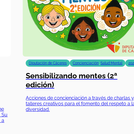
Diputación de Cáceres
Concienciación
,
Salud Mental
20
Sensibilizando mentes (2ª
edición)
Acciones de concienciación a través de charlas 
talleres creativos para el fomento del respeto a l
ne
diversidad.
. Su
 a