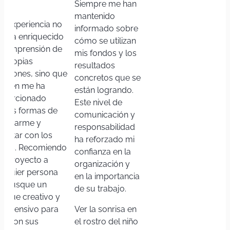
as.
Siempre me han
mantenido
ta experiencia no
informado sobre
lo ha enriquecido
cómo se utilizan
 comprensión de
mis fondos y los
s propias
resultados
ociones, sino que
concretos que se
mbién me ha
están logrando.
oporcionado
Este nivel de
evas formas de
comunicación y
presarme y
responsabilidad
nectar con los
ha reforzado mi
más. Recomiendo
confianza en la
te proyecto a
organización y
alquier persona
en la importancia
e busque un
de su trabajo.
foque creativo y
mprensivo para
Ver la sonrisa en
iar con sus
el rostro del niño