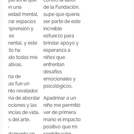
ve con una
de la Fundación,
fermedad mental,
supe que quería
contrar espacios
ser parte de este
 comprensión y
increíble
oyo es
esfuerzo para
ndamental, y este
brindar apoyo y
oyecto ha
esperanza a
perado todas mis
niños que
pectativas.
enfrentan
desafíos
 charla de
emocionales y
ndelas fue un
psicológicos.
mento revelador.
 forma de abordar
Apadrinar a un
s emociones y las
niño me permitió
eriencias de vida,
ver de primera
ravés del arte,
mano el impacto
sonó
positivo que mi
ofundamente en
contribución