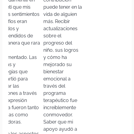
 Sentí que mis
puede tener en la
opios sentimientos
vida de alguien
desafíos eran
más. Recibir
lidados y
actualizaciones
mprendidos de
sobre el
a manera que rara
progreso del
z he
niño, sus logros
perimentado. Las
y cómo ha
cnicas y
mejorado su
trategias que
bienestar
mpartió para
emocional a
nejar las
través del
ociones a través
programa
 la expresión
terapéutico fue
ística fueron tanto
increíblemente
ácticas como
conmovedor.
piradoras.
Saber que mi
apoyo ayudó a
o de los aspectos