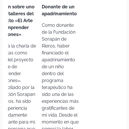
inión sobre uno
Donante de un
los talleres del
apadrinamiento
oyecto «El Arte
Como donante
 Comprender
de la Fundación
ociones»
Sorapán de
stir a la charla de
Rieros, haber
ndelas como
financiado el
rte del proyecto
apadrinamiento
l Arte de
de un niño
mprender
dentro del
ociones»,
programa
sarrollado por la
terapéutico ha
ndación Sorapan
sido una de las
Rieros, ha sido
experiencias más
a experiencia
gratificantes de
ofundamente
mi vida. Desde el
pactante para mí.
momento en que
mo persona que
conocí la labor