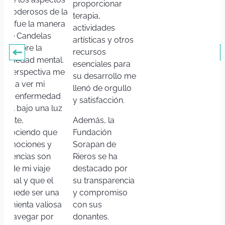
proporcionar
s poderosos de la
terapia,
arla fue la manera
actividades
 que Candelas
artísticas y otros
bló sobre la
recursos
fermedad mental.
esenciales para
ta perspectiva me
su desarrollo me
udó a ver mi
llenó de orgullo
opia enfermedad
y satisfacción.
ntal bajo una luz
erente,
Además, la
conociendo que
Fundación
s emociones y
Sorapan de
periencias son
Rieros se ha
te de mi viaje
destacado por
rsonal y que el
su transparencia
te puede ser una
y compromiso
rramienta valiosa
con sus
ra navegar por
donantes.