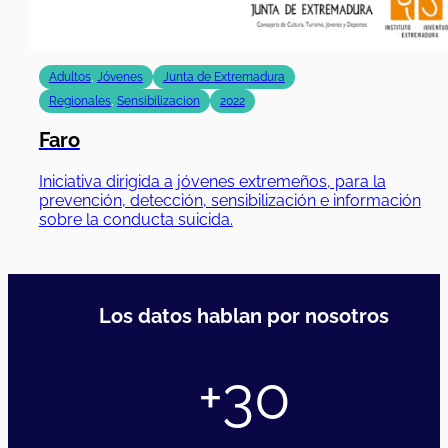
Adultos
,
Jóvenes
Junta de Extremadura
Regionales
,
Sensibilizacion
2022
Faro
Iniciativa dirigida a jóvenes extremeños, para la
prevención, detección, sensibilización e información
sobre la conducta suicida.
Los datos hablan por nosotros
+30