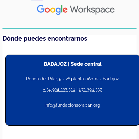
Dónde puedes encontrarnos
BADAJOZ | Sede central
Ronda del Pilar, 5 - 2ª planta 06002 - Badajoz
|
+ 34 924 227 326
672 396 337
info@fundacionsorapan.org