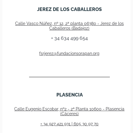
JEREZ DE LOS CABALLEROS
Calle Vasco Núñez, nº 12, 2ª planta 06380 - Jerez de los
Caballeros (Badajoz)
+ 34 634 499 654
fsrjerez@fundacionsorapan.org
PLASENCIA
Calle Eugenio Escobar, nº2 - 2ª Planta 10600 - Plasencia
(Cáceres)
+ 34 927 421 931 | 605 30 97 70