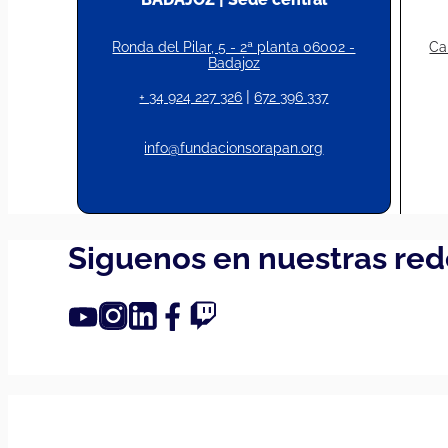
Ronda del Pilar, 5 - 2ª planta 06002 -
Ca
Badajoz
|
+ 34 924 227 326
672 396 337
info@fundacionsorapan.org
Siguenos en nuestras red