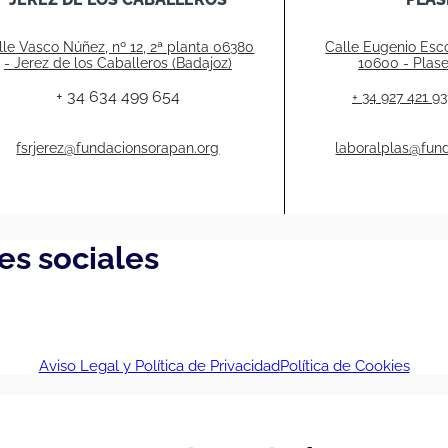
lle Vasco Núñez, nº 12, 2ª planta 06380
Calle Eugenio Esco
- Jerez de los Caballeros (Badajoz)
10600 - Plase
+ 34 634 499 654
+ 34 927 421 93
fsrjerez@fundacionsorapan.org
laboralplas@fun
es sociales
Aviso Legal y Política de Privacidad
Política de Cookies