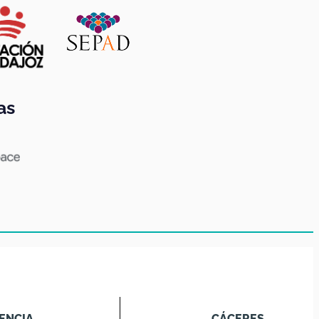
as
ENCIA
CÁCERES