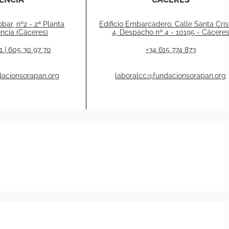
bar, nº2 - 2ª Planta
Edificio Embarcadero. Calle Santa Crist
ncia (Cáceres)
4, Despacho nº 4 - 10195 - Cácere
1 | 605 30 97 70
+34 615 774 873
dacionsorapan.org
laboralcc@fundacionsorapan.org