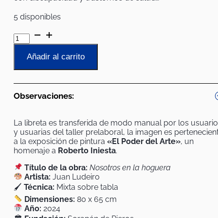
5 disponibles
Libreta
de
la
Añadir al carrito
obra
Nosotros
en
la
Observaciones:
hoguera
de
Juan
La libreta es transferida de modo manual por los usuari
Ludeiro
y usuarias del taller prelaboral, la imagen es pertenecien
cantidad
a la exposición de pintura
«El Poder del Arte»
, un
homenaje a
Roberto Iniesta
.
Título de la obra:
Nosotros en la hoguera
Artista:
Juan Ludeiro
🖌
Técnica:
Mixta sobre tabla
Dimensiones:
80 x 65 cm
Año:
2024