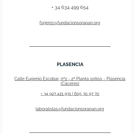
+ 34 634 499 654
fsrjerez@fundacionsorapan.org
PLASENCIA
Calle Eugenio Escobar, nº2 - 2ª Planta 10600 - Plasencia
(Cáceres)
+ 34 927 421 931 | 605 30 97 70
laboralplas@fundacionsorapan.org