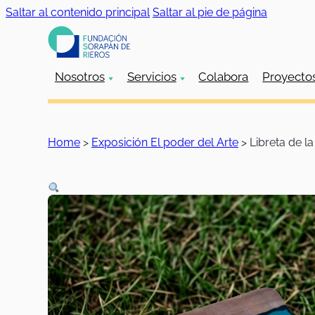
Saltar al contenido principal
Saltar al pie de página
Nosotros
Servicios
Colabora
Proyecto
Home
>
Exposición El poder del Arte
>
Libreta de l