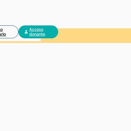
lo
Acceso
ario
donante