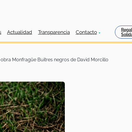
Rega
s
Actualidad
Transparencia
Contacto
Envío gratis a partir de 50€
Solid
a obra Monfragüe Buitres negros de David Morcillo