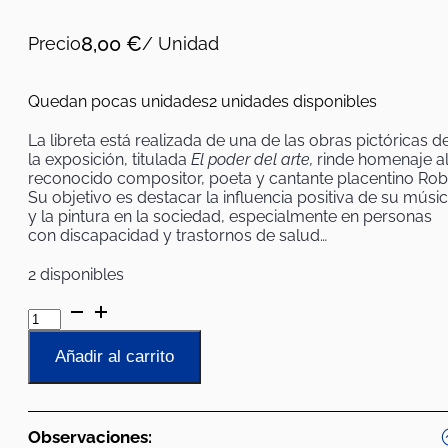
8,00
€
Precio
/ Unidad
Quedan pocas unidades
2 unidades disponibles
La libreta está realizada de una de las obras pictóricas d
la exposición, titulada
El poder del arte,
rinde homenaje a
reconocido compositor, poeta y cantante placentino Rob
Su objetivo es destacar la influencia positiva de su músi
y la pintura en la sociedad, especialmente en personas
con discapacidad y trastornos de salud…
2 disponibles
Libreta
de
la
Añadir al carrito
obra
Monfragüe.
Buitres
negros
Observaciones:
de