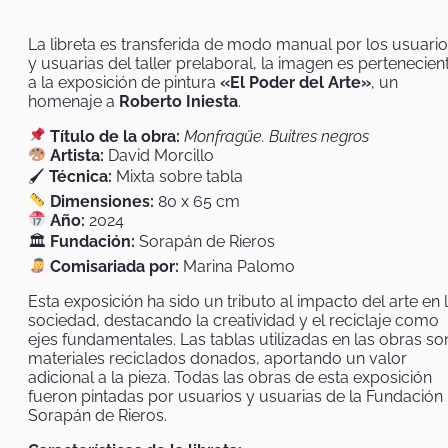
David
Morcillo
La libreta es transferida de modo manual por los usuari
cantidad
y usuarias del taller prelaboral, la imagen es pertenecien
a la exposición de pintura
«El Poder del Arte»
, un
homenaje a
Roberto Iniesta
.
Título de la obra:
Monfragüe. Buitres negros
Artista:
David Morcillo
🖌
Técnica:
Mixta sobre tabla
Dimensiones:
80 x 65 cm
Año:
2024
🏛
Fundación:
Sorapán de Rieros
Comisariada por:
Marina Palomo
Esta exposición ha sido un tributo al impacto del arte en 
sociedad, destacando la creatividad y el reciclaje como
ejes fundamentales. Las tablas utilizadas en las obras so
materiales reciclados donados, aportando un valor
adicional a la pieza. Todas las obras de esta exposición
fueron pintadas por usuarios y usuarias de la Fundación
Sorapán de Rieros.